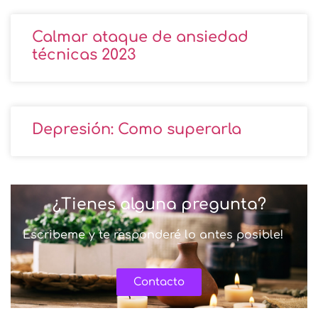
Calmar ataque de ansiedad
técnicas 2023
Depresión: Como superarla
¿Tienes alguna pregunta?
Escribeme y te responderé lo antes posible!
Contacto