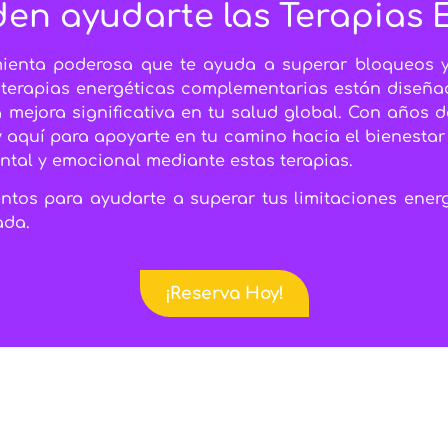
n ayudarte las Terapias 
enta poderosa que te ayuda a superar bloqueos y 
terapias energéticas complementarias están diseñad
mejora significativa en tu salud global. Con años d
 aquí para apoyarte en tu camino hacia el bienestar 
ental y emocional mediante estas terapias.
ntos para ayudarte a superar tus limitaciones energ
ada.
¡Reserva Hoy!