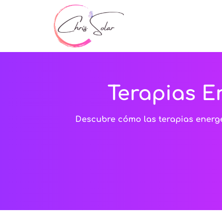
Terapias E
Descubre cómo las terapias energé