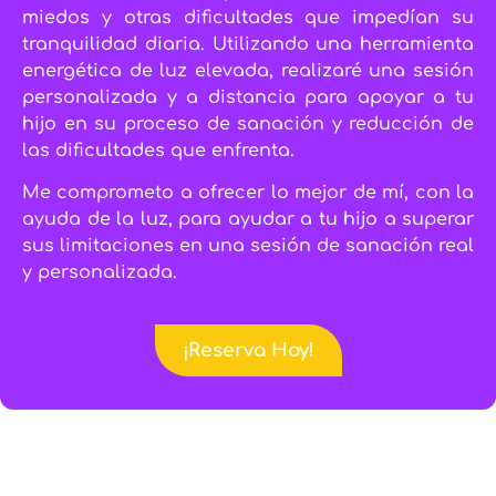
miedos y otras dificultades que impedían su
tranquilidad diaria. Utilizando una herramienta
energética de luz elevada, realizaré una sesión
personalizada y a distancia para apoyar a tu
hijo en su proceso de sanación y reducción de
las dificultades que enfrenta.
Me comprometo a ofrecer lo mejor de mí, con la
ayuda de la luz, para ayudar a tu hijo a superar
sus limitaciones en una sesión de sanación real
y personalizada.
¡Reserva Hoy!