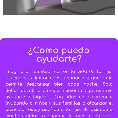
¿Como puedo
ayudarte?
Imagina un cambio real en la vida de tu hijo,
superar sus limitaciones o sanar eso que no le
permite descansar bien cada noche. Solo
debes decidirlo en este momento y permitirme
ayudarte a lograrlo. Con años de experiencia
ayudando a niños y sus familias a alcanzar el
bienestar, estoy aquí para tu hijo. He asistido a
muchos niños a superar terrores nocturnos,