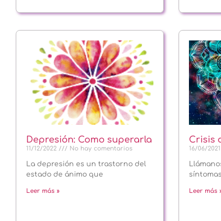
Depresión: Como superarla
Crisis
11/12/2022
No hay comentarios
16/06/202
La depresión es un trastorno del
Llámanos
estado de ánimo que
síntoma
Leer más »
Leer más 