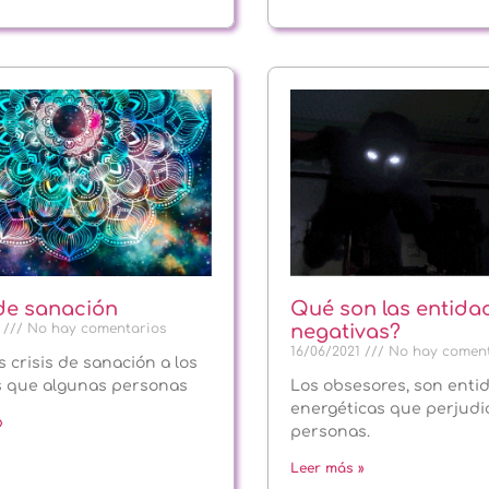
 de sanación
Qué son las entida
1
No hay comentarios
negativas?
16/06/2021
No hay coment
 crisis de sanación a los
s que algunas personas
Los obsesores, son enti
energéticas que perjudic
»
personas.
Leer más »