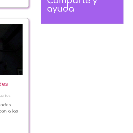
Comparte y
ayuda
des
arios
dades
an a las