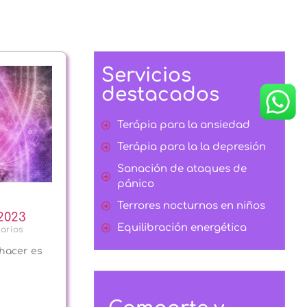
Servicios
destacados
Terápia para la ansiedad
Terápia para la la depresión
Sanación de ataques de
pánico
Terrores nocturnos en niños
2023
Equilibración energética
arios
hacer es