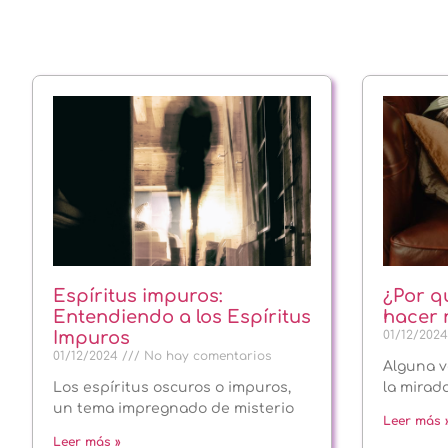
Espíritus impuros:
¿Por q
Entendiendo a los Espíritus
hacer
Impuros
01/12/202
01/12/2024
No hay comentarios
Alguna v
Los espíritus oscuros o impuros,
la mirad
un tema impregnado de misterio
Leer más 
Leer más »