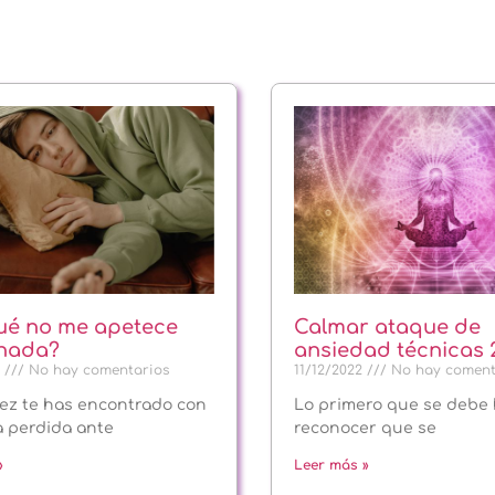
ué no me apetece
Calmar ataque de
 nada?
ansiedad técnicas 
4
No hay comentarios
11/12/2022
No hay coment
ez te has encontrado con
Lo primero que se debe 
a perdida ante
reconocer que se
»
Leer más »