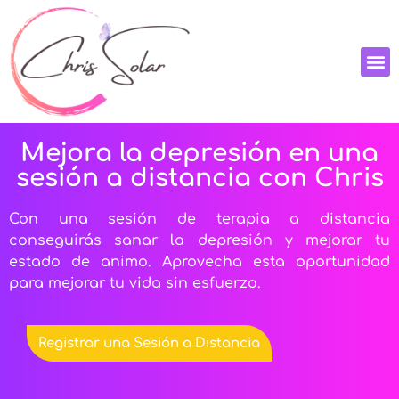
Mejora la depresión en una
sesión a distancia con Chris
Con una sesión de terapia a distancia
conseguirás sanar la depresión y mejorar tu
estado de animo. Aprovecha esta oportunidad
para mejorar tu vida sin esfuerzo.
Registrar una Sesión a Distancia